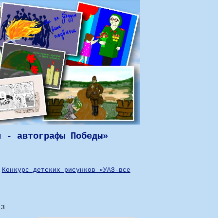
н - автографы Победы»
Конкурс детских рисунков «УАЗ-все
_3