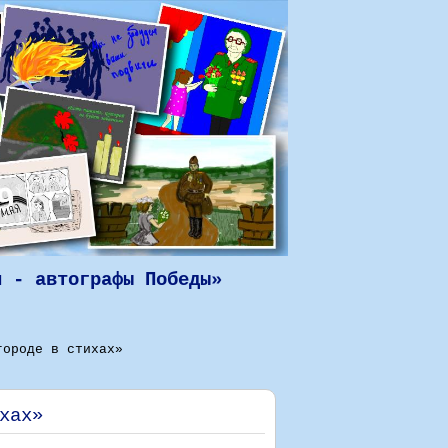
н - автографы Победы»
городе в стихах»
хах»