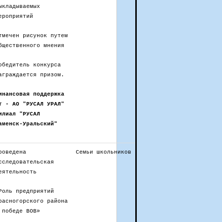
ыкладываемых
ероприятий
тмечен рисунок путем
бщественного мнения
обедитель конкурса
аграждается призом.
инансовая поддержка
т - АО "РУСАЛ УРАЛ"
илиал "РУСАЛ
аменск-Уральский"
роведена
Семьи школьников
сследовательская
еятельность
Роль предприятий
расногорского района
 победе ВОВ»