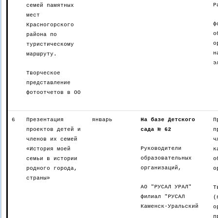
Р
семей памятных
мест
ф
Красногорского
о
района по
о
туристическому
н
маршруту.
э
Творческое
представление
фотоотчетов в ОО
6
Презентация
январь
На базе Детского
П
проектов детей и
сада № 62
п
членов их семей
ч
Руководители
«История моей
к
образовательных
семьи в истории
о
организаций,
родного города,
о
страны»
АО "РУСАЛ УРАЛ"
Т
филиал "РУСАЛ
(
Каменск-Уральский
о
п