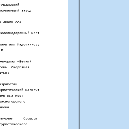
-Уральский
люминиевый завод
станция УАЗ
Железнодорожный мост
памятник Кадочникову
.П
мемориал «Вечный
гонь. Скорбящая
ать»)
азработан
уристический маршрут
амятных мест
расногорского
айона.
ыпущены брошюры
туристического