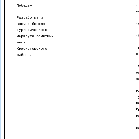
(
Победы».
а
Разработка и
-
выпуск брошюр –
туристического
-
маршрута памятных
мест
-
Красногорского
И
района.
-
о
м
Р
т
п
К
р
В
–