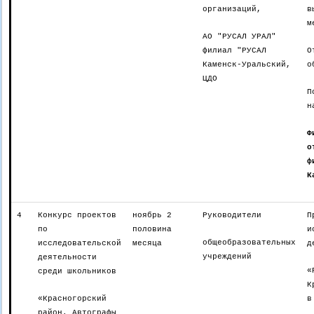
организаций,
в
м
АО "РУСАЛ УРАЛ"
филиал "РУСАЛ
О
Каменск-Уральский,
о
ЦДО
П
н
Ф
о
ф
К
4
Конкурс проектов
ноябрь 2
Руководители
П
по
половина
и
общеобразовательных
исследовательской
месяца
д
учреждений
деятельности
«
среди школьников
К
«Красногорский
в
район. Автографы