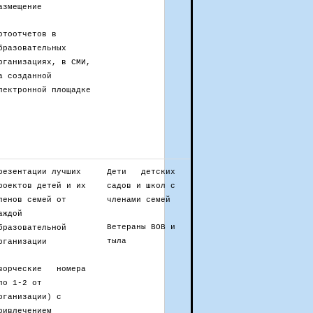
азмещение
отоотчетов в
бразовательных
рганизациях, в СМИ,
а созданной
лектронной площадке
резентации лучших
Дети детских
роектов детей и их
садов и школ с
ленов семей от
членами семей
аждой
Ветераны ВОВ и
бразовательной
тыла
рганизации
ворческие номера
по 1-2 от
рганизации) с
ривлечением