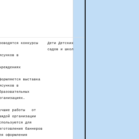
роводятся конкурсы
Дети Детских
садов и школ
исунков в
чреждениях
формляется выставка
исунков в
бразовательных
рганизациях.
учшие работы от
аждой организации
спользуются для
зготовления баннеров
ля оформления