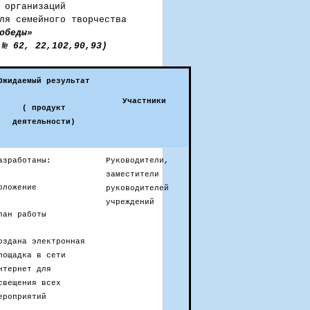
 организаций
ля семейного творчества
обеды»
 № 62, 22,102,90,93)
Ожидаемый результат
Участники
( продукт
деятельности)
азработаны:
Руководители,
заместители
оложение
руководителей
учреждений
лан работы
оздана электронная
лощадка в сети
нтернет для
свещения всех
ероприятий