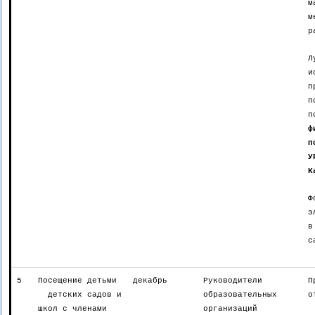
м
м
р
Л
и
п
п
п
ф
п
У
К
Ф
э
в
с
5
Посещение детьми
декабрь
Руководители
П
детских садов и
образовательных
о
школ с членами
организаций