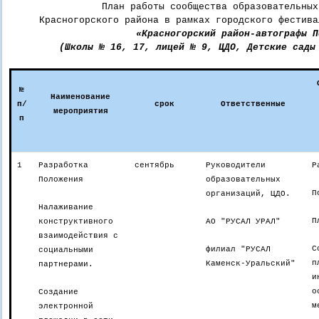
План работы сообщества образовательных
Красногорского района в рамках городского фестива
«Красногорский район-автографы П
(Школы № 16, 17, лицей № 9, ЦДО, Детские сады
№
Наименование
п/
срок
Ответственные
мероприятия
п
1
Разработка
сентябрь
Руководители
Р
Положения
образовательных
П
организаций, ЦДО.
Налаживание
П
конструктивного
АО "РУСАЛ УРАЛ"
взаимодействия с
С
филиал "РУСАЛ
социальными
п
Каменск-Уральский"
партнерами.
и
о
Создание
м
электронной