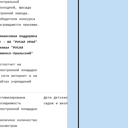
ентральной
роходной, фасада
троений завода.
обедители конкурса
аграждаются призами.
инансовая поддержка
т - АО "РУСАЛ УРАЛ"
илиал "РУСАЛ
аменск-Уральский"
отоотчет на
лектронной площадке
 сети интернет и на
айтах учреждений
ктивизирована
Дети Детских
осещаемость
садов и школ
лектронной площадки
величено количество
росмотров