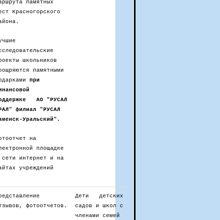
аршрута памятных
ест Красногорского
айона.
учшие
сследовательские
роекты школьников
оощряются памятными
одарками
при
инансовой
оддержке АО "РУСАЛ
РАЛ" филиал "РУСАЛ
аменск-Уральский".
отоотчет на
лектронной площадке
 сети интернет и на
айтах учреждений
редставление
Дети детских
тзывов, фотоотчетов.
садов и школ с
членами семей