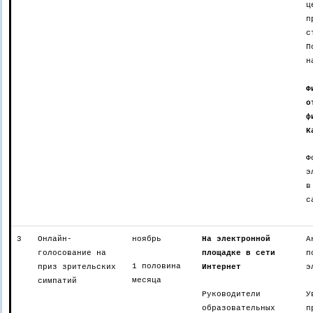
ц
п
с
П
н
Ф
о
ф
К
Ф
э
в
с
3
Онлайн-
ноябрь
На электронной
А
голосование на
площадке в сети
п
1 половина
приз зрительских
Интернет
э
месяца
симпатий
Руководители
У
образовательных
п