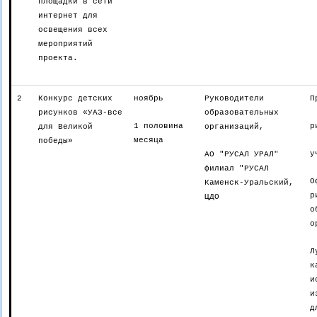
площадки в сети
интернет для
освещения всех
мероприятий
проекта.
2
Конкурс детских
ноябрь
Руководители
П
рисунков «УАЗ-все
образовательных
1 половина
р
для Великой
организаций,
месяца
победы»
у
АО "РУСАЛ УРАЛ"
филиал "РУСАЛ
О
Каменск-Уральский,
р
ЦДО
о
о
Л
к
и
и
д