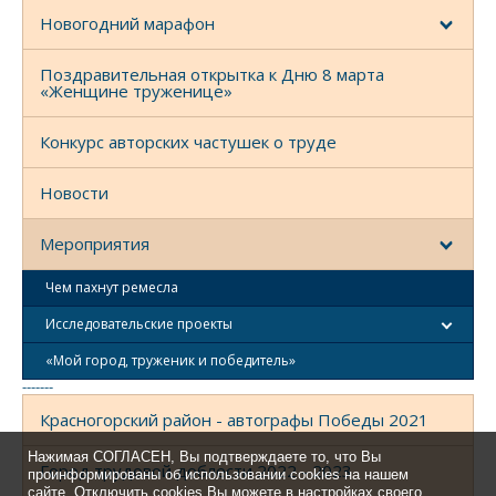
Новогодний марафон
Поздравительная открытка к Дню 8 марта
«Женщине труженице»
Конкурс авторских частушек о труде
Новости
Мероприятия
Чем пахнут ремесла
Исследовательские проекты
«Мой город, труженик и победитель»
-------
Красногорский район - автографы Победы 2021
Нажимая СОГЛАСЕН, Вы подтверждаете то, что Вы
Город трудовой доблести 2022 - 2023
проинформированы об использовании cookies на нашем
сайте. Отключить cookies Вы можете в настройках своего